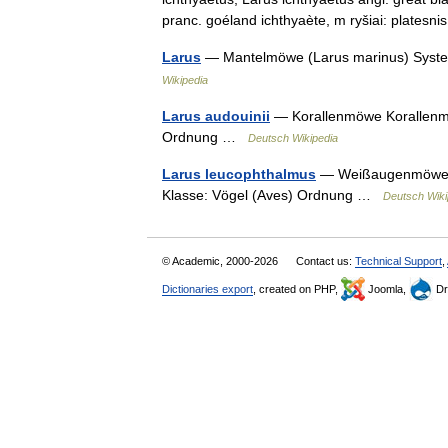
pranc. goéland ichthyaète, m ryšiai: plate
Larus
— Mantelmöwe (Larus marinus) System
Wikipedia
Larus audouinii
— Korallenmöwe Korallenmöw
Ordnung …
Deutsch Wikipedia
Larus leucophthalmus
— Weißaugenmöwe W
Klasse: Vögel (Aves) Ordnung …
Deutsch Wiki
© Academic, 2000-2026
Contact us:
Technical Support
,
Dictionaries export
, created on PHP,
Joomla,
Dr