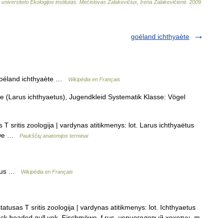
universiteto
Ekologijos
institutas
.
Mečislovas
Žalakevičius
,
Irena
Žalakevičienė
.
2009
.
goéland ichthyaète
Goéland ichthyaète …
Wikipédia en Français
Larus ichthyaetus), Jugendkleid Systematik Klasse: Vögel
 T sritis zoologija | vardynas atitikmenys: lot. Larus ichthyaėtus
möwe …
Paukščių anatomijos terminai
arus …
Wikipédia en Français
tatusas T sritis zoologija | vardynas atitikmenys: lot. Ichthyaetus
black headed gull vok. Fischmöwe, f rus. черноголовый хохотун, m