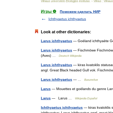
Vilniaus
universiteto
Ekologijos
institutas
. –
Vilnius
:
Vilniaus
Игры ⚽
Поможем сделать НИР
Ichthyaetus ichthyaetus
Look at other dictionaries:
Larus ichthyaetus
— Goéland ichthyaète 
Larus ichthyaetus
— Fischmöwe Fischmöwe (
(Aves) …
Deutsch Wikipedia
Larus ichthyaėtus
— kiras kvatoklis statusas
angl. Great Black headed Gull vok. Fisch
Larus ichthyaetus
— …
Википедия
Larus
— Mouettes et goélands du genre L
Larus
— Larus …
Wikipedia Español
Ichthyaetus ichthyaetus
— kiras kvatoklis s
ichthyaetus; Larus ichthyaetus angl. great 