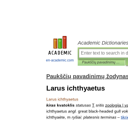
Academic Dictionarie
en-academic.com
Paukščių pavadinimų žodynas
Paukščių pavadinimų žodyna
Larus ichthyaetus
Larus
ichthyaetus
kiras
kvatoklis
statusas
T
sritis
zoologija
|
v
ichthyaetus
angl
.
great
black
-
headed
gull
vok
ichthyaète
,
m
ryšiai
:
platesnis
terminas
–
tikri