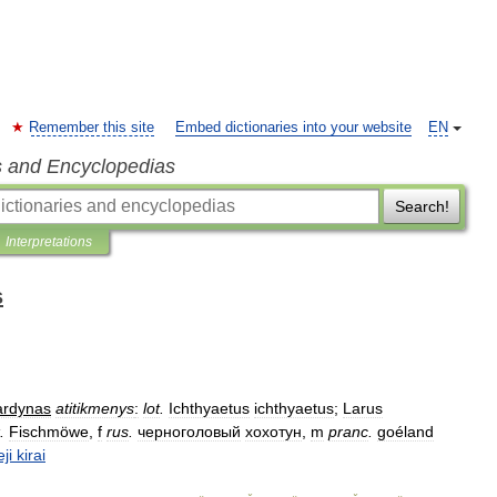
Remember this site
Embed dictionaries into your website
EN
s and Encyclopedias
Search!
Interpretations
s
ardynas
atitikmenys
:
lot
.
Ichthyaetus
ichthyaetus
;
Larus
.
Fischmöwe
,
f
rus
.
черноголовый
хохотун
,
m
pranc
.
goéland
eji
kirai