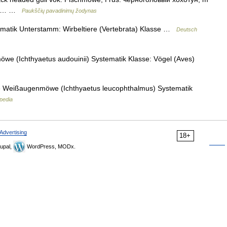
snis… …
Paukščių pavadinimų žodynas
atik Unterstamm: Wirbeltiere (Vertebrata) Klasse …
Deutsch
e (Ichthyaetus audouinii) Systematik Klasse: Vögel (Aves)
eißaugenmöwe (Ichthyaetus leucophthalmus) Systematik
pedia
Advertising
18+
upal,
WordPress, MODx.